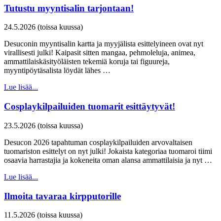
Tutustu myyntisalin tarjontaan!
24.5.2026 (toissa kuussa)
Desuconin myyntisalin kartta ja myyjälista esittelyineen ovat nyt
virallisesti julki! Kaipasit sitten mangaa, pehmoleluja, animea,
ammattilaiskäsityöläisten tekemiä koruja tai figuureja,
myyntipöytäsalista löydät lähes …
Lue lisää...
Cosplaykilpailuiden tuomarit esittäytyvät!
23.5.2026 (toissa kuussa)
Desucon 2026 tapahtuman cosplaykilpailuiden arvovaltaisen
tuomariston esittelyt on nyt julki! Jokaista kategoriaa tuomaroi tiimi
osaavia harrastajia ja kokeneita oman alansa ammattilaisia ja nyt …
Lue lisää...
Ilmoita tavaraa kirpputorille
11.5.2026 (toissa kuussa)