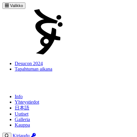
Valikko
Desucon 2024
Tapahtuman aikana
Info
Yhteystiedot
日本語
Uutiset
Galleria
Kauppa
Kirjaudu