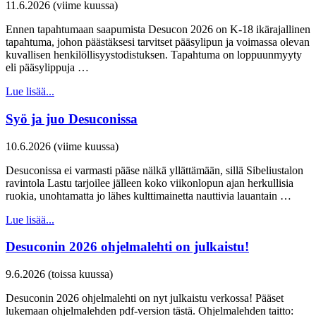
11.6.2026 (viime kuussa)
Ennen tapahtumaan saapumista Desucon 2026 on K-18 ikärajallinen
tapahtuma, johon päästäksesi tarvitset pääsylipun ja voimassa olevan
kuvallisen henkilöllisyystodistuksen. Tapahtuma on loppuunmyyty
eli pääsylippuja …
Lue lisää...
Syö ja juo Desuconissa
10.6.2026 (viime kuussa)
Desuconissa ei varmasti pääse nälkä yllättämään, sillä Sibeliustalon
ravintola Lastu tarjoilee jälleen koko viikonlopun ajan herkullisia
ruokia, unohtamatta jo lähes kulttimainetta nauttivia lauantain …
Lue lisää...
Desuconin 2026 ohjelmalehti on julkaistu!
9.6.2026 (toissa kuussa)
Desuconin 2026 ohjelmalehti on nyt julkaistu verkossa! Pääset
lukemaan ohjelmalehden pdf-version tästä. Ohjelmalehden taitto: