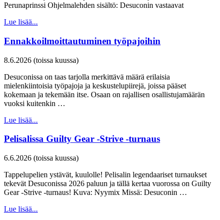
Perunaprinssi Ohjelmalehden sisältö: Desuconin vastaavat
Lue lisää...
Ennakkoilmoittautuminen työpajoihin
8.6.2026 (toissa kuussa)
Desuconissa on taas tarjolla merkittävä määrä erilaisia
mielenkiintoisia työpajoja ja keskustelupiirejä, joissa pääset
kokemaan ja tekemään itse. Osaan on rajallisen osallistujamäärän
vuoksi kuitenkin …
Lue lisää...
Pelisalissa Guilty Gear -Strive -turnaus
6.6.2026 (toissa kuussa)
Tappelupelien ystävät, kuulolle! Pelisalin legendaariset turnaukset
tekevät Desuconissa 2026 paluun ja tällä kertaa vuorossa on Guilty
Gear -Strive -turnaus! Kuva: Nyymix Missä: Desuconin …
Lue lisää...