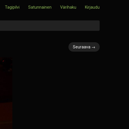
Tagipilvi
Satunnainen
Värihaku
Kirjaudu
Seuraava →