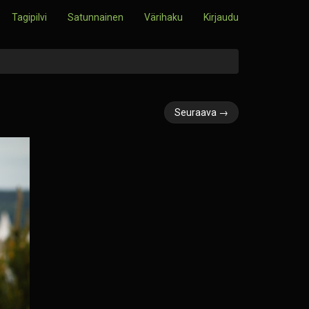
Tagipilvi
Satunnainen
Värihaku
Kirjaudu
Seuraava →