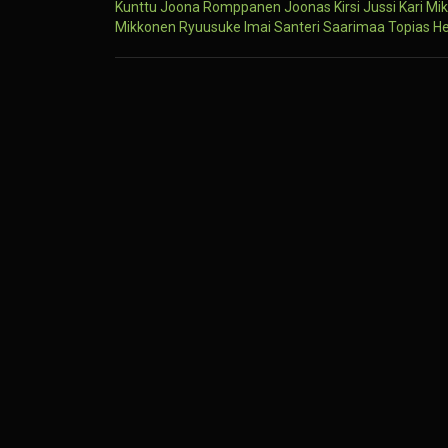
Kunttu
Joona Romppanen
Joonas Kirsi
Jussi Kari
Mik
Mikkonen
Ryuusuke Imai
Santeri Saarimaa
Topias H