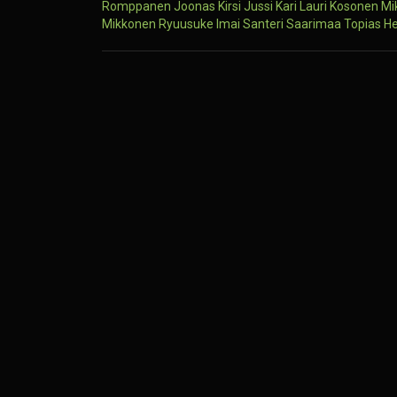
Romppanen
Joonas Kirsi
Jussi Kari
Lauri Kosonen
Mi
Mikkonen
Ryuusuke Imai
Santeri Saarimaa
Topias H