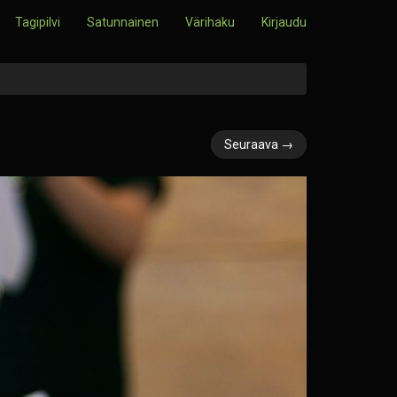
Tagipilvi
Satunnainen
Värihaku
Kirjaudu
Seuraava →