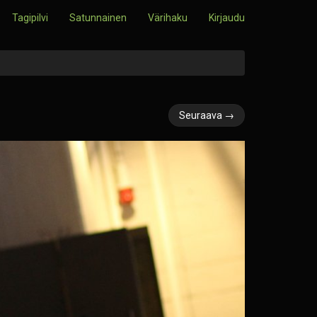
Tagipilvi
Satunnainen
Värihaku
Kirjaudu
Seuraava →