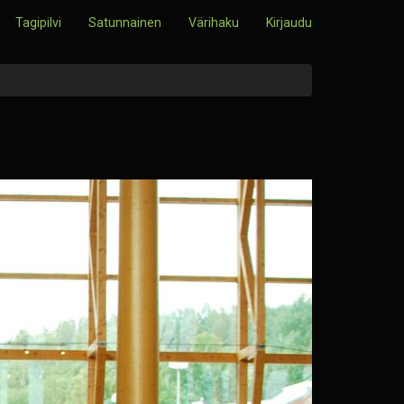
Tagipilvi
Satunnainen
Värihaku
Kirjaudu