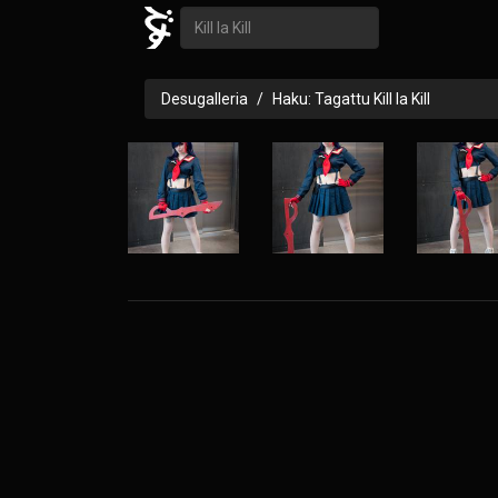
Desugalleria
Haku: Tagattu Kill la Kill