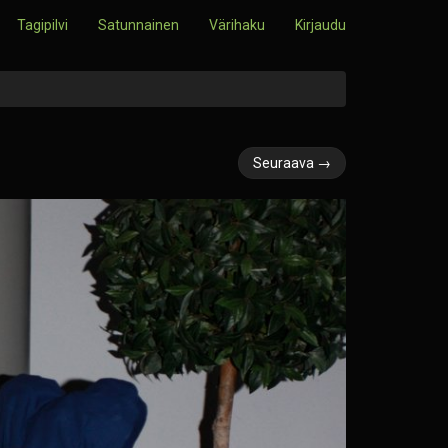
Tagipilvi
Satunnainen
Värihaku
Kirjaudu
Seuraava →