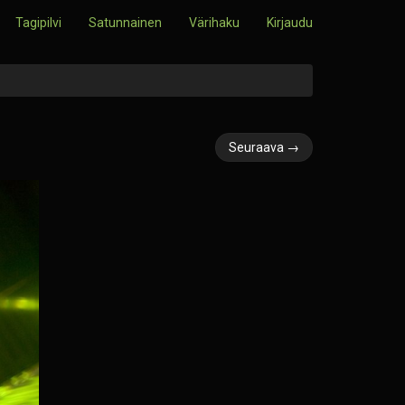
Tagipilvi
Satunnainen
Värihaku
Kirjaudu
Seuraava →