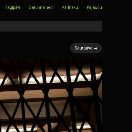
Tagipilvi
Satunnainen
Värihaku
Kirjaudu
Seuraava →