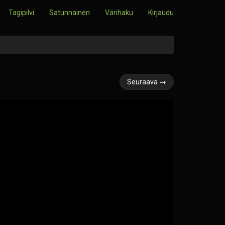
Tagipilvi
Satunnainen
Värihaku
Kirjaudu
Seuraava →