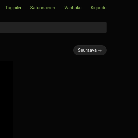
Tagipilvi
Satunnainen
Värihaku
Kirjaudu
Seuraava →