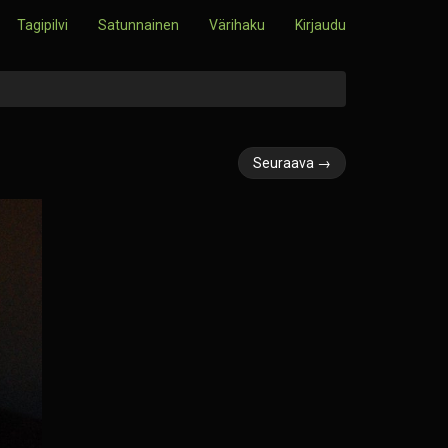
Tagipilvi
Satunnainen
Värihaku
Kirjaudu
Seuraava →