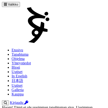
Valikko
Etusivu
Tapahtuma
Ohjelma
Yhteystiedot
Blogi
Uutiset
In English
日本語
Uutiset
Galleria
Kauppa
Kirjaudu
Huom! Tämä ei ole uusimman tapahtuman sivu. Uusimman