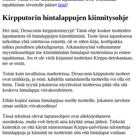
tapahtuman sivustolle pääset
tästä
!
Kirpputorin hintalappujen kiinnitysohje
Hei sinä, Desuconin kirpputorimyyjä! Tämä ohje koskee tuotteiden
laputtamista eli hintalappujen kiinnittämistä. Tuote tässä tapauksessa
tarkoittaa yhtä ostettavaa esinettä, oli se sitten kirja, korttipakka
taikka pussilinen pikkufiguureja. Aikataulusyistä valtuutamme
myyntiinasettajat itse kiinnittämään hintalaput tuotteisiinsa jo ennen
tapahtumaa. Jos et ole vielä kirjannut tuotteitasi Kirppu-tietokantaan,
tee se ensin.
Toisin kuin tavallisissa marketeissa, Desuconin kirpputorin tuotteet
ovat uniikkeja, ja esim. kahdella samanlaisella tuotteella voi olla eri
hinta. Tästä syystä jokaisessa myytävässä tuotteessa pitää olla sitä
koskeva hintalappu viivakoodeineen.
Ethän kopioi samaa hintalappua useille tuotteille, jokainen tarvitsee
oman uniikin viivakoodinsa!
Tässä tekstissä olevat laputusohjeet ovat allekirjoittaneen
suosituksia, mutta voit tietysti aina käyttää omaa järkeä. Tärkeää
kuitenkin on että käytät nimenomaan Kirppu-palvelusta tulostettuja
hintalappuja ja kiinnität ne tuotteisiin niin että hintalaput voidaan