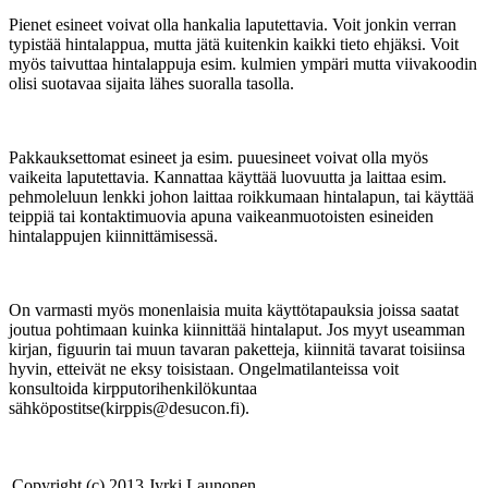
Pienet esineet voivat olla hankalia laputettavia. Voit jonkin verran
typistää hintalappua, mutta jätä kuitenkin kaikki tieto ehjäksi. Voit
myös taivuttaa hintalappuja esim. kulmien ympäri mutta viivakoodin
olisi suotavaa sijaita lähes suoralla tasolla.
Pakkauksettomat esineet ja esim. puuesineet voivat olla myös
vaikeita laputettavia. Kannattaa käyttää luovuutta ja laittaa esim.
pehmoleluun lenkki johon laittaa roikkumaan hintalapun, tai käyttää
teippiä tai kontaktimuovia apuna vaikeanmuotoisten esineiden
hintalappujen kiinnittämisessä.
On varmasti myös monenlaisia muita käyttötapauksia joissa saatat
joutua pohtimaan kuinka kiinnittää hintalaput. Jos myyt useamman
kirjan, figuurin tai muun tavaran paketteja, kiinnitä tavarat toisiinsa
hyvin, etteivät ne eksy toisistaan. Ongelmatilanteissa voit
konsultoida kirpputorihenkilökuntaa
sähköpostitse(kirppis@desucon.fi).
Copyright (c) 2013 Jyrki Launonen