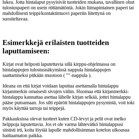
lukea. Jotta hintalaput pysyisivät tuotteiden mukana, tavallinen ohut
tulostuspaperi on usein riittämätöntä. Jokin liimapintainen paperi tai
mahdollisesti teippi/kontaktimuovi paperiin liitettynä on
suositeltavaa.
Esimerkkejä erilaisten tuotteiden
laputtamiseen:
Kirjat ovat helposti laputettavia sillä kirppu-ohjelmassa on
hintalappujen tulostusnäkymässä nappula hintalappujen
saattamiseksi pitkään muotoon ( ""-nappula ).
Ideana on että kirjat voidaan laputtaa asettamalla hintalappu
kirjanmerkin omaisesti sivujen väliin. Huomaa että kirjanmerkki-
hintalappu kannattaa asettaa lähelle kirjan selkää, jottei hintalappu
pääse putoamaan. Jos silti epäröit hintalappujen pysymistä, voit toki
myös käyttää tarroja tai teippejä.
Pakkauksissa olevat tuotteet kuten CD-levyt ja pelit ovat melko
helppoja laputettavia. Jos et ole varma lähtevätkö hintalappusi
siististi irti, koita löytää lapulle mahdollisimman kotelon ulkoasua
haittaamaton paikka.