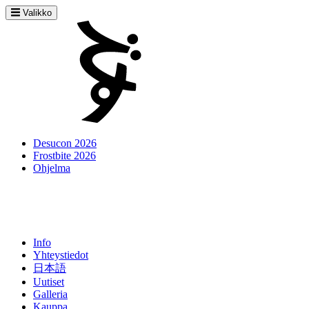
Valikko
Desucon 2026
Frostbite 2026
Ohjelma
Info
Yhteystiedot
日本語
Uutiset
Galleria
Kauppa