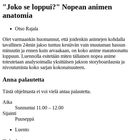
"Joko se loppui?" Nopean animen
anatomia
Otso Rajala
Olet varmaankin huomannut, että joidenkin animejen kohdalla
tavallinen 24min jakso tuntuu kestävän vain muutaman hassun
minuutin ja ennen kuin arvaakaan, on koko anime maratoonattu
loppuun. Luennolla esitetään miten tällainen nopea anime
toteutetaan analysoimalla yksittäisen jakson storyboardausta ja
nivoutumista koko sarjan kokonaisuuteen.
Anna palautetta
Tästä ohjelmasta ei voi vielä antaa palautetta.
Aika
Sunnuntai 11.00 – 12.00
Sijainti
Puuseppä
Luento