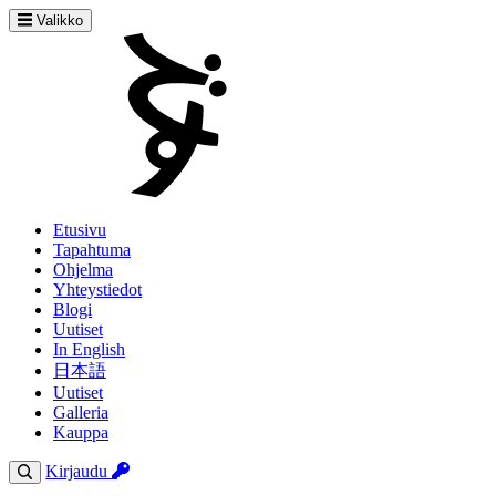
Valikko
Etusivu
Tapahtuma
Ohjelma
Yhteystiedot
Blogi
Uutiset
In English
日本語
Uutiset
Galleria
Kauppa
Kirjaudu