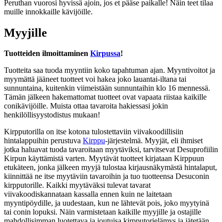
Peruthan vuorosi hyvissä ajoin, jos et pääse paikalle! Näin teet tilaa
muille innokkaille kävijöille.
Myyjille
Tuotteiden ilmoittaminen
Kirpussa
!
Tuotteita saa tuoda myyntiin koko tapahtuman ajan. Myyntivoitot ja
myymättä jääneet tuotteet voi hakea joko lauantai-iltana tai
sunnuntaina, kuitenkin viimeistään sunnuntaihin klo 16 mennessä.
Tämän jälkeen hakemattomat tuotteet ovat vapaata riistaa kaikille
conikävijöille. Muista ottaa tavaroita hakiessasi jokin
henkilöllisyystodistus mukaan!
Kirpputorilla on itse kotona tulostettaviin viivakoodillisiin
hintalappuihin perustuva
Kirppu
-järjestelmä. Myyjät, eli ihmiset
jotka haluavat tuoda tavaroitaan myytäviksi, tarvitsevat Desuprofiilin
Kirpun käyttämistä varten. Myytävät tuotteet kirjataan Kirppuun
etukäteen, jonka jälkeen myyjä tulostaa kirjausnäkymästä hintalaput,
kiinnittää ne itse myytäviin tavaroihin ja tuo tuotteensa Desuconin
kirpputorille. Kaikki myytäväksi tulevat tavarat
viivakoodiskannataan kassalla ennen kuin ne laitetaan
myyntipöydille, ja uudestaan, kun ne lähtevät pois, joko myytyinä
tai conin lopuksi. Näin varmistetaan kaikille myyjille ja ostajille
mahdollisimman luotettava ja joutuisa kirpputorielämys ja jätetään