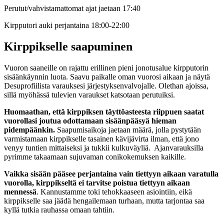
Perutut/vahvistamattomat ajat jaetaan 17:40
Kirpputori auki perjantaina 18:00-22:00
Kirppikselle saapuminen
Vuoron saaneille on rajattu erillinen pieni jonotusalue kirpputorin
sisäänkäynnin luota. Saavu paikalle oman vuorosi aikaan ja näytä
Desuprofiilista varauksesi järjestyksenvalvojalle. Olethan ajoissa,
sillä myöhässä tulevien varaukset katsotaan perutuiksi.
Huomaathan, että kirppiksen täyttöasteesta riippuen saatat
vuorollasi joutua odottamaan sisäänpääsyä hieman
pidempäänkin.
Saapumisaikoja jaetaan määrä, jolla pystytään
varmistamaan kirppikselle tasainen kävijävirta ilman, että jono
venyy tuntien mittaiseksi ja tukkii kulkuväyliä. Ajanvarauksilla
pyrimme takaamaan sujuvaman conikokemuksen kaikille.
Vaikka sisään pääsee perjantaina vain tiettyyn aikaan varatulla
vuorolla, kirppikseltä ei tarvitse poistua tiettyyn aikaan
mennessä
. Kannustamme toki tehokkaaseen asiointiin, eikä
kirppikselle saa jäädä hengailemaan turhaan, mutta tarjontaa saa
kyllä tutkia rauhassa omaan tahtiin.