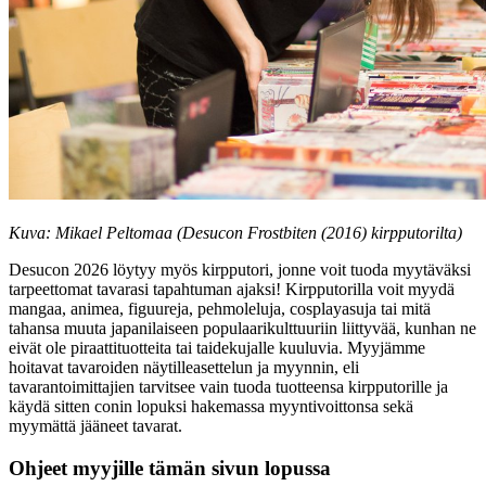
Kuva: Mikael Peltomaa (Desucon Frostbiten (2016) kirpputorilta)
Desucon 2026 löytyy myös kirpputori, jonne voit tuoda myytäväksi
tarpeettomat tavarasi tapahtuman ajaksi! Kirpputorilla voit myydä
mangaa, animea, figuureja, pehmoleluja, cosplayasuja tai mitä
tahansa muuta japanilaiseen populaarikulttuuriin liittyvää, kunhan ne
eivät ole piraattituotteita tai taidekujalle kuuluvia. Myyjämme
hoitavat tavaroiden näytilleasettelun ja myynnin, eli
tavarantoimittajien tarvitsee vain tuoda tuotteensa kirpputorille ja
käydä sitten conin lopuksi hakemassa myyntivoittonsa sekä
myymättä jääneet tavarat.
Ohjeet myyjille
tämän sivun lopussa