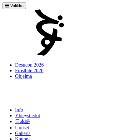
Valikko
Desucon 2026
Frostbite 2026
Ohjelma
Info
Yhteystiedot
日本語
Uutiset
Galleria
Kauppa