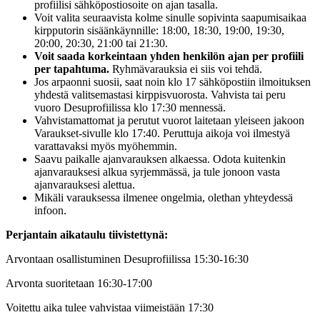
profiilisi sähköpostiosoite on ajan tasalla.
Voit valita seuraavista kolme sinulle sopivinta saapumisaikaa
kirpputorin sisäänkäynnille: 18:00, 18:30, 19:00, 19:30,
20:00, 20:30, 21:00 tai 21:30.
Voit saada korkeintaan yhden henkilön ajan per profiili
per tapahtuma.
Ryhmävarauksia ei siis voi tehdä.
Jos arpaonni suosii, saat noin klo 17 sähköpostiin ilmoituksen
yhdestä valitsemastasi kirppisvuorosta. Vahvista tai peru
vuoro Desuprofiilissa klo 17:30 mennessä.
Vahvistamattomat ja perutut vuorot laitetaan yleiseen jakoon
Varaukset-sivulle klo 17:40. Peruttuja aikoja voi ilmestyä
varattavaksi myös myöhemmin.
Saavu paikalle ajanvarauksen alkaessa. Odota kuitenkin
ajanvarauksesi alkua syrjemmässä, ja tule jonoon vasta
ajanvarauksesi alettua.
Mikäli varauksessa ilmenee ongelmia, olethan yhteydessä
infoon.
Perjantain aikataulu tiivistettynä:
Arvontaan osallistuminen Desuprofiilissa 15:30-16:30
Arvonta suoritetaan 16:30-17:00
Voitettu aika tulee vahvistaa viimeistään 17:30