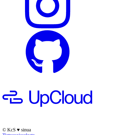
© KcS
♥
sinua