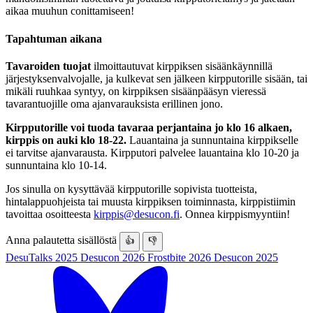
aikaa muuhun conittamiseen!
Tapahtuman aikana
Tavaroiden tuojat
ilmoittautuvat kirppiksen sisäänkäynnillä
järjestyksenvalvojalle, ja kulkevat sen jälkeen kirpputorille sisään, tai
mikäli ruuhkaa syntyy, on kirppiksen sisäänpääsyn vieressä
tavarantuojille oma ajanvarauksista erillinen jono.
Kirpputorille voi tuoda tavaraa perjantaina jo klo 16 alkaen,
kirppis on auki klo 18-22.
Lauantaina ja sunnuntaina kirppikselle
ei tarvitse ajanvarausta. Kirpputori palvelee lauantaina klo 10-20 ja
sunnuntaina klo 10-14.
Jos sinulla on kysyttävää kirpputorille sopivista tuotteista,
hintalappuohjeista tai muusta kirppiksen toiminnasta, kirppistiimin
tavoittaa osoitteesta
kirppis@desucon.fi
. Onnea kirppismyyntiin!
Anna palautetta sisällöstä
👍
👎
DesuTalks 2025
Desucon 2026
Frostbite 2026
Desucon 2025