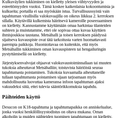
Kulkuväylien tukkiminen on kielletty yleisen viihtyvyyden ja
esteettömyyden vuoksi. Tämä koskee kaikenlaisia kokoontumisia ja
kulkueita; portailla ei saa myöskään istua. Turvallisuussyistä vain
tapahtuman virallisilla valokuvaajilla on oikeus liikkua 2. kerroksen
sillalla. Käytävillä kulkemista häiritsevä kameroille poseeraaminen
on kielletty. Kannustamme käyttämään omaa harkintaa tilanteiden
suhteen ja muistutamme, ettei ole sopivaa ottaa kuvaa käyttäen
ihmisjoukkoa taustana. Metsähalli ja toisen kerroksen päädyssä
sijaitseva kuvauspiste ovat tätä tarkoitusta varten huomattavasti
parempia paikkoja. Huomioitavaa on kuitenkin, että myös
Metsähallin tukkiminen oman kuvauspisteen tai hengailuringin
pystyttämisellä on kielletty.
Järjestyksenvalvojat ohjaavat valokuvaustoiminnallaan tai muuten
tukoksia aiheuttavat Metsähalliin; toistuvista häiriöistä seuraa
tapahtumasta poistaminen. Tukoksia kuvaamalla aiheuttaneille
tullaan tapahtumasta poistamisen sijaan tarjoamaan myös
mahdollisuutta luovuttaa kameransa infoon tapahtuman ajaksi
vakuudeksi siitä, ettei tulevia sääntörikkomuksia tapahdu.
Päihteiden käyttö
Desucon on K18-tapahtuma ja tapahtumapaikka on anniskelualue,
jonka vuoksi henkilöllisyystodistus on oltava mukana. Oman
alkoholin ja muiden päihteiden tuominen tapahtumaan on kielletty,