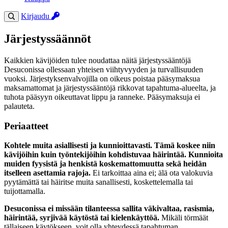
Kirjaudu
Järjestyssäännöt
Kaikkien kävijöiden tulee noudattaa näitä järjestyssääntöjä
Desuconissa ollessaan yhteisen viihtyvyyden ja turvallisuuden
vuoksi. Järjestyksenvalvojilla on oikeus poistaa pääsymaksua
maksamattomat ja järjestyssääntöjä rikkovat tapahtuma-alueelta, ja
tuhota pääsyyn oikeuttavat lippu ja ranneke. Pääsymaksuja ei
palauteta.
Periaatteet
Kohtele muita asiallisesti ja kunnioittavasti. Tämä koskee niin
kävijöihin kuin työntekijöihin kohdistuvaa häirintää. Kunnioita
muiden fyysistä ja henkistä koskemattomuutta sekä heidän
itselleen asettamia rajoja.
Ei tarkoittaa aina ei; älä ota valokuvia
pyytämättä tai häiritse muita sanallisesti, koskettelemalla tai
tuijottamalla.
Desuconissa ei missään tilanteessa sallita väkivaltaa, rasismia,
häirintää, syrjivää käytöstä tai kielenkäyttöä.
Mikäli törmäät
tällaiseen käytökseen, voit olla yhteydessä tapahtuman