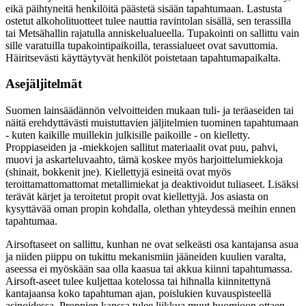
eikä päihtyneitä henkilöitä päästetä sisään tapahtumaan. Lastusta
ostetut alkoholituotteet tulee nauttia ravintolan sisällä, sen terassilla
tai Metsähallin rajatulla anniskelualueella. Tupakointi on sallittu vain
sille varatuilla tupakointipaikoilla, terassialueet ovat savuttomia.
Häiritsevästi käyttäytyvät henkilöt poistetaan tapahtumapaikalta.
Asejäljitelmät
Suomen lainsäädännön velvoitteiden mukaan tuli- ja teräaseiden tai
näitä erehdyttävästi muistuttavien jäljitelmien tuominen tapahtumaan
- kuten kaikille muillekin julkisille paikoille - on kielletty.
Proppiaseiden ja -miekkojen sallitut materiaalit ovat puu, pahvi,
muovi ja askarteluvaahto, tämä koskee myös harjoittelumiekkoja
(shinait, bokkenit jne). Kiellettyjä esineitä ovat myös
teroittamattomattomat metallimiekat ja deaktivoidut tuliaseet. Lisäksi
terävät kärjet ja teroitetut propit ovat kiellettyjä. Jos asiasta on
kysyttävää oman propin kohdalla, olethan yhteydessä meihin ennen
tapahtumaa.
Airsoftaseet on sallittu, kunhan ne ovat selkeästi osa kantajansa asua
ja niiden piippu on tukittu mekanismiin jääneiden kuulien varalta,
aseessa ei myöskään saa olla kaasua tai akkua kiinni tapahtumassa.
Airsoft-aseet tulee kuljettaa kotelossa tai hihnalla kiinnitettynä
kantajaansa koko tapahtuman ajan, poislukien kuvauspisteellä
asinoidessa. Proppien kanssa tulee liikkua muut huomioon ottaen,