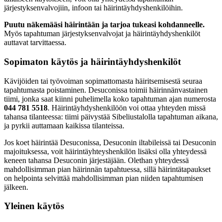
järjestyksenvalvojiin, infoon tai häirintäyhdyshenkilöihin.
Puutu näkemääsi häirintään ja tarjoa tukeasi kohdanneelle.
Myös tapahtuman järjestyksenvalvojat ja häirintäyhdyshenkilöt
auttavat tarvittaessa.
Sopimaton käytös ja häirintäyhdyshenkilöt
Kävijöiden tai työvoiman sopimattomasta häiritsemisestä seuraa
tapahtumasta poistaminen. Desuconissa toimii häirinnänvastainen
tiimi, jonka saat kiinni puhelimella koko tapahtuman ajan numerosta
044 781 5518
. Häirintäyhdyshenkilöön voi ottaa yhteyden missä
tahansa tilanteessa: tiimi päivystää Sibeliustalolla tapahtuman aikana,
ja pyrkii auttamaan kaikissa tilanteissa.
Jos koet häirintää Desuconissa, Desuconin iltabileissä tai Desuconin
majoituksessa, voit häirintäyhteyshenkilön lisäksi olla yhteydessä
keneen tahansa Desuconin järjestäjään. Olethan yhteydessä
mahdollisimman pian häirinnän tapahtuessa, sillä häirintätapaukset
on helpointa selvittää mahdollisimman pian niiden tapahtumisen
jälkeen.
Yleinen käytös