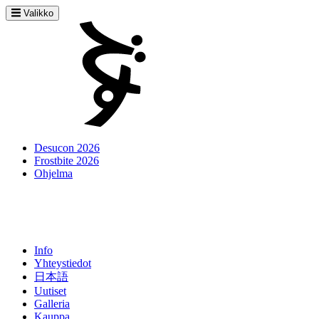
Valikko
Desucon 2026
Frostbite 2026
Ohjelma
Info
Yhteystiedot
日本語
Uutiset
Galleria
Kauppa