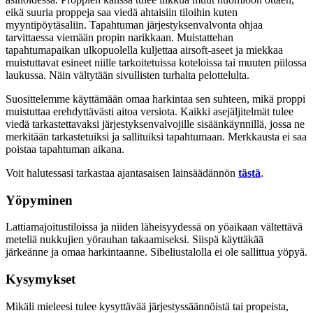
eikä suuria proppeja saa viedä ahtaisiin tiloihin kuten
myyntipöytäsaliin. Tapahtuman järjestyksenvalvonta ohjaa
tarvittaessa viemään propin narikkaan. Muistattehan
tapahtumapaikan ulkopuolella kuljettaa airsoft-aseet ja miekkaa
muistuttavat esineet niille tarkoitetuissa koteloissa tai muuten piilossa
laukussa. Näin vältytään sivullisten turhalta pelottelulta.
Suosittelemme käyttämään omaa harkintaa sen suhteen, mikä proppi
muistuttaa erehdyttävästi aitoa versiota. Kaikki asejäljitelmät tulee
viedä tarkastettavaksi järjestyksenvalvojille sisäänkäynnillä, jossa ne
merkitään tarkastetuiksi ja sallituiksi tapahtumaan. Merkkausta ei saa
poistaa tapahtuman aikana.
Voit halutessasi tarkastaa ajantasaisen lainsäädännön
tästä
.
Yöpyminen
Lattiamajoitustiloissa ja niiden läheisyydessä on yöaikaan vältettävä
meteliä nukkujien yörauhan takaamiseksi. Siispä käyttäkää
järkeänne ja omaa harkintaanne. Sibeliustalolla ei ole sallittua yöpyä.
Kysymykset
Mikäli mieleesi tulee kysyttävää järjestyssäännöistä tai propeista,