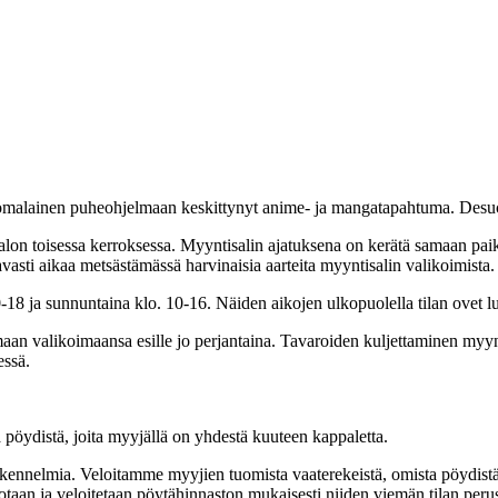
suomalainen puheohjelmaan keskittynyt anime- ja mangatapahtuma. Desuco
 talon toisessa kerroksessa. Myyntisalin ajatuksena on kerätä samaan pai
vasti aikaa metsästämässä harvinaisia aarteita myyntisalin valikoimista.
18 ja sunnuntaina klo. 10-16. Näiden aikojen ulkopuolella tilan ovet luk
an valikoimaansa esille jo perjantaina. Tavaroiden kuljettaminen myynt
essä.
öydistä, joita myyjällä on yhdestä kuuteen kappaletta.
akennelmia. Veloitamme myyjien tuomista vaaterekeistä, omista pöydistä 
taan ja veloitetaan pöytähinnaston mukaisesti niiden viemän tilan perus