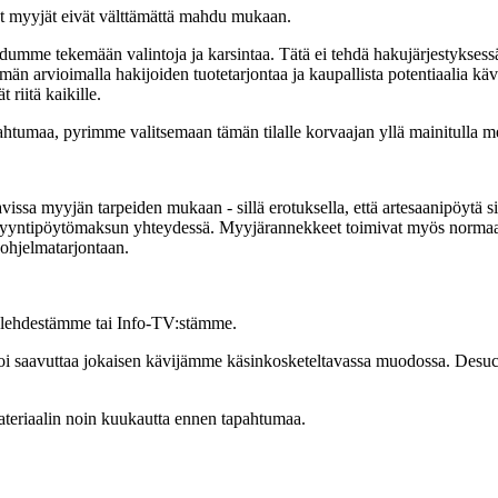
aat myyjät eivät välttämättä mahdu mukaan.
udumme tekemään valintoja ja karsintaa. Tätä ei tehdä hakujärjestykse
n arvioimalla hakijoiden tuotetarjontaa ja kaupallista potentiaalia k
 riitä kaikille.
ahtumaa, pyrimme valitsemaan tämän tilalle korvaajan yllä mainitulla m
ssa myyjän tarpeiden mukaan - sillä erotuksella, että artesaanipöytä s
 myyntipöytömaksun yhteydessä. Myyjärannekkeet toimivat myös normaal
n ohjelmatarjontaan.
alehdestämme tai Info-TV:stämme.
a voi saavuttaa jokaisen kävijämme käsinkosketeltavassa muodossa. Des
ateriaalin noin kuukautta ennen tapahtumaa.