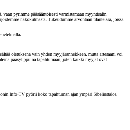
ssä, vaan pyrimme pääsääntöisesti varmistamaan myyntisalin
ävijöidemme näkökulmasta. Tukeudumme arvontaan tilanteissa, joissa
enetelmällä.
isältää oletuksena vain yhden myyjärannekkeen, mutta artesaani voi
eina pääsylippuina tapahtumaan, joten kaikki myyjät ovat
uconin Info-TV pyörii koko tapahtuman ajan ympäri Sibeliustaloa