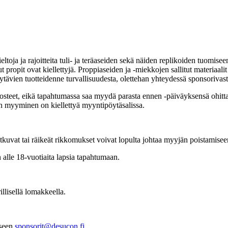
ieltoja ja rajoitteita tuli- ja teräaseiden sekä näiden replikoiden tuomi
tetut propit ovat kiellettyjä. Proppiaseiden ja -miekkojen sallitut materi
yytävien tuotteidenne turvallisuudesta, olettehan yhteydessä sponsorivas
losteet, eikä tapahtumassa saa myydä parasta ennen -päiväyksensä ohittan
en myyminen on kiellettyä myyntipöytäsalissa.
tkuvat tai räikeät rikkomukset voivat lopulta johtaa myyjän poistamise
alle 18-vuotiaita lapsia tapahtumaan.
llisellä lomakkeella.
eseen
sponsorit@desucon.fi
.