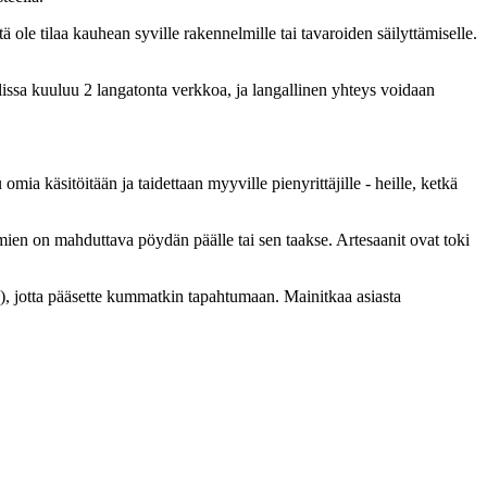
 ole tilaa kauhean syville rakennelmille tai tavaroiden säilyttämiselle.
alissa kuuluu 2 langatonta verkkoa, ja langallinen yhteys voidaan
mia käsitöitään ja taidettaan myyville pienyrittäjille - heille, ketkä
elmien on mahduttava pöydän päälle tai sen taakse. Artesaanit ovat toki
la), jotta pääsette kummatkin tapahtumaan. Mainitkaa asiasta