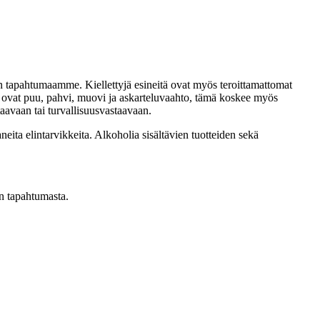
seen tapahtumaamme. Kiellettyjä esineitä ovat myös teroittamattomat
aalit ovat puu, pahvi, muovi ja askarteluvaahto, tämä koskee myös
taavaan tai turvallisuusvastaavaan.
eita elintarvikkeita. Alkoholia sisältävien tuotteiden sekä
en tapahtumasta.