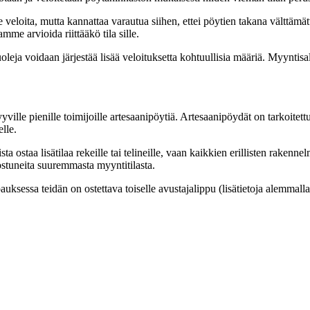
loita, mutta kannattaa varautua siihen, ettei pöytien takana välttämättä
me arvioida riittääkö tila sille.
oleja voidaan järjestää lisää veloituksetta kohtuullisia määriä. Myyntis
le pienille toimijoille artesaanipöytiä. Artesaanipöydät on tarkoitettu o
elle.
 ostaa lisätilaa rekeille tai telineille, vaan kaikkien erillisten rakenn
nostuneita suuremmasta myyntitilasta.
uksessa teidän on ostettava toiselle avustajalippu (lisätietoja alemmal