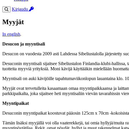
Kirjaudu
Myyjät
In english
.
Desucon ja myyntisali
Desucon on vuodesta 2009 asti Lahdessa Sibeliustalolla järjestetty 
Desuconin myyntisali sijaitsee Sibeliustalon Finlandia-klubi-hallissa,
tuotteita myyviä yrityksiä. Moni kävijä käyttääkin mielellään huomatta
Myyntisali on auki kävijöille tapahtumaviikonlopun lauantaina klo. 10-
Myyjät ovat tervetulleita kasaamaan omaa myyntipaikkaansa ja laittama
parkkipaikalta, joka sijaitsee heti myyntisaliin vievän tavarahissin vier
Myyntipaikat
Desuconin myyntipaikat koostuvat pääosin 125cm x 70cm -kokoisista p
Tämän lisäksi myyjällä voi olla vaaterekkejä, tai omia hyllyjä/muita r
myyntipöytätilaa. Rekit, omat pöydät, hyllyt ja muut rakennelmat katso