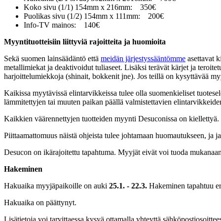
Koko sivu (1/1) 154mm x 216mm:
350€
Puolikas sivu (1/2) 154mm x 111mm:
200€
Info-TV mainos:
140€
Myyntituotteisiin liittyviä rajoitteita ja huomioita
Sekä suomen lainsäädäntö että
meidän järjestyssääntömme
asettavat k
metallimiekat ja deaktivoidut tuliaseet. Lisäksi terävät kärjet ja teroi
harjoittelumiekkoja (shinait, bokkenit jne). Jos teillä on kysyttävää m
Kaikissa myytävissä elintarvikkeissa tulee olla suomenkieliset tuotese
lämmitettyjen tai muuten paikan päällä valmistettavien elintarvikkeid
Kaikkien väärennettyjen tuotteiden myynti Desuconissa on kiellettyä.
Piittaamattomuus näistä ohjeista tulee johtamaan huomautukseen, ja ja
Desucon on ikärajoitettu tapahtuma. Myyjät eivät voi tuoda mukanaan 
Hakeminen
Hakuaika myyjäpaikoille on auki
25.1. - 22.3.
Hakeminen tapahtuu eri
Hakuaika on päättynyt.
Lisätietoja voi tarvittaessa kysyä ottamalla yhteyttä sähköpostiosoitte