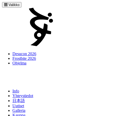
Valikko
Desucon 2026
Frostbite 2026
Ohjelma
Info
Yhteystiedot
日本語
Uutiset
Galleria
Kauppa