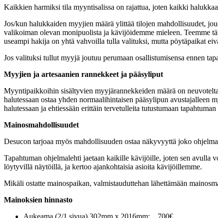
Kaikkien harmiksi tila myyntisalissa on rajattua, joten kaikki halukk
Jos/kun halukkaiden myyjien määrä ylittää tilojen mahdollisuudet, jo
valikoiman olevan monipuolista ja kävijöidemme mieleen. Teemme tämä
useampi hakija on yhtä vahvoilla tulla valituksi, mutta pöytäpaikat eivät
Jos valituksi tullut myyjä joutuu perumaan osallistumisensa ennen tap
Myyjien ja artesaanien rannekkeet ja pääsyliput
Myyntipaikkoihin sisältyvien myyjärannekkeiden määrä on neuvoteltavi
halutessaan ostaa yhden normaalihintaisen pääsylipun avustajalleen
halutessaan ja ehtiessään erittäin tervetulleita tutustumaan tapahtuma
Mainosmahdollisuudet
Desucon tarjoaa myös mahdollisuuden ostaa näkyvyyttä joko ohjelm
Tapahtuman ohjelmalehti jaetaan kaikille kävijöille, joten sen avull
löytyvillä näytöillä, ja kertoo ajankohtaisia asioita kävijöillemme.
Mikäli ostatte mainospaikan, valmistauduttehan lähettämään mainosm
Mainoksien hinnasto
Aukeama (2/1 sivua) 302mm x 2016mm:
700€