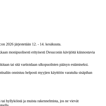
n 2026 järjestetään 12. - 14. kesäkuuta.
kkaan monipuolisesti erityisesti Desuconin kävijöitä kiinnostavia
itaan tai sitä vartioidaan ulkopuolisten pääsyn estämiseksi.
isaliin onnistuu helposti myyjien käyttöön varatulta sisäpihan
tai hyllyköistä ja muista rakennelmista, jos ne vievät
teella.