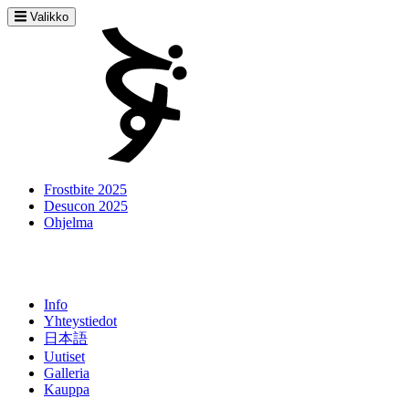
Valikko
Frostbite 2025
Desucon 2025
Ohjelma
Info
Yhteystiedot
日本語
Uutiset
Galleria
Kauppa