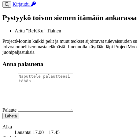
Kirjaudu
Pystyykö toivon siemen itämään ankarassa
Arttu "ReKKu" Tiainen
ProjectMoonin kaikki pelit ja muut teokset sijoittuvat tulevaisuuden s
toivoa onnellisemmasta elämästä. Luennolla käydään läpi ProjectMoonin 
juonipaljastuksia
Anna palautetta
Palaute
Lähetä
Aika
Lauantai 17.00 – 17.45