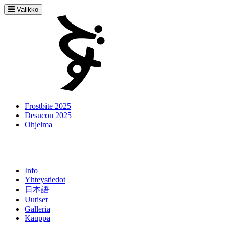
Valikko
Frostbite 2025
Desucon 2025
Ohjelma
Info
Yhteystiedot
日本語
Uutiset
Galleria
Kauppa