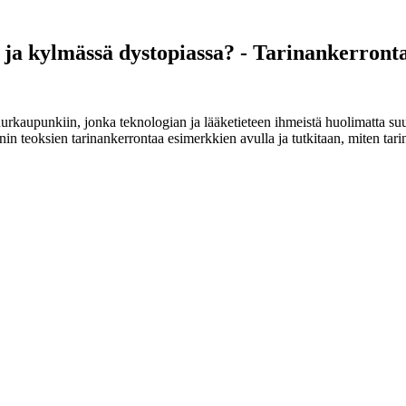
 ja kylmässä dystopiassa? - Tarinankerront
uurkaupunkiin, jonka teknologian ja lääketieteen ihmeistä huolimatta suu
teoksien tarinankerrontaa esimerkkien avulla ja tutkitaan, miten tarina