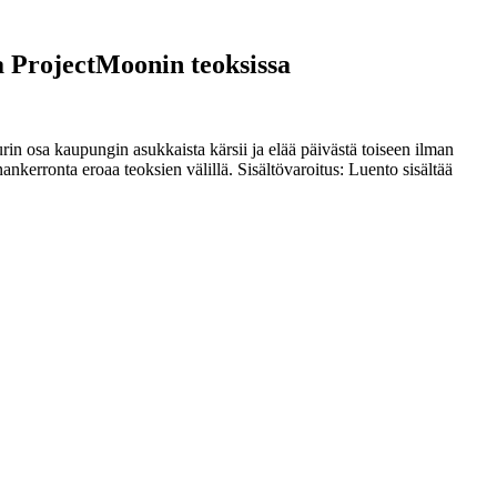
a ProjectMoonin teoksissa
rin osa kaupungin asukkaista kärsii ja elää päivästä toiseen ilman
nkerronta eroaa teoksien välillä. Sisältövaroitus: Luento sisältää