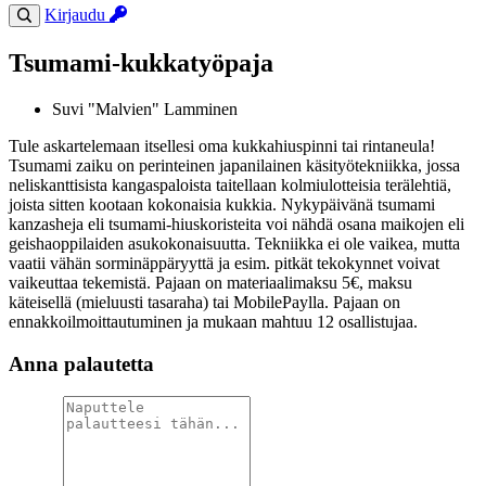
Kirjaudu
Tsumami-kukkatyöpaja
Suvi "Malvien" Lamminen
Tule askartelemaan itsellesi oma kukkahiuspinni tai rintaneula!
Tsumami zaiku on perinteinen japanilainen käsityötekniikka, jossa
neliskanttisista kangaspaloista taitellaan kolmiulotteisia terälehtiä,
joista sitten kootaan kokonaisia kukkia. Nykypäivänä tsumami
kanzasheja eli tsumami-hiuskoristeita voi nähdä osana maikojen eli
geishaoppilaiden asukokonaisuutta. Tekniikka ei ole vaikea, mutta
vaatii vähän sorminäppäryyttä ja esim. pitkät tekokynnet voivat
vaikeuttaa tekemistä. Pajaan on materiaalimaksu 5€, maksu
käteisellä (mieluusti tasaraha) tai MobilePaylla. Pajaan on
ennakkoilmoittautuminen ja mukaan mahtuu 12 osallistujaa.
Anna palautetta