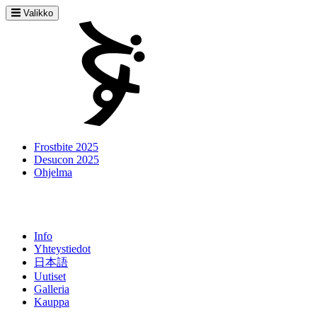
Valikko
Frostbite 2025
Desucon 2025
Ohjelma
Info
Yhteystiedot
日本語
Uutiset
Galleria
Kauppa