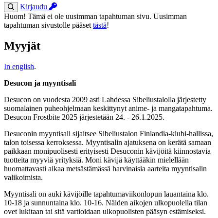
Kirjaudu
Huom! Tämä ei ole uusimman tapahtuman sivu. Uusimman
tapahtuman sivustolle pääset
tästä
!
Myyjät
In english
.
Desucon ja myyntisali
Desucon on vuodesta 2009 asti Lahdessa Sibeliustalolla järjestetty
suomalainen puheohjelmaan keskittynyt anime- ja mangatapahtuma.
Desucon Frostbite 2025 järjestetään 24. - 26.1.2025.
Desuconin myyntisali sijaitsee Sibeliustalon Finlandia-klubi-hallissa,
talon toisessa kerroksessa. Myyntisalin ajatuksena on kerätä samaan
paikkaan monipuolisesti erityisesti Desuconin kävijöitä kiinnostavia
tuotteita myyviä yrityksiä. Moni kävijä käyttääkin mielellään
huomattavasti aikaa metsästämässä harvinaisia aarteita myyntisalin
valikoimista.
Myyntisali on auki kävijöille tapahtumaviikonlopun lauantaina klo.
10-18 ja sunnuntaina klo. 10-16. Näiden aikojen ulkopuolella tilan
ovet lukitaan tai sitä vartioidaan ulkopuolisten pääsyn estämiseksi.