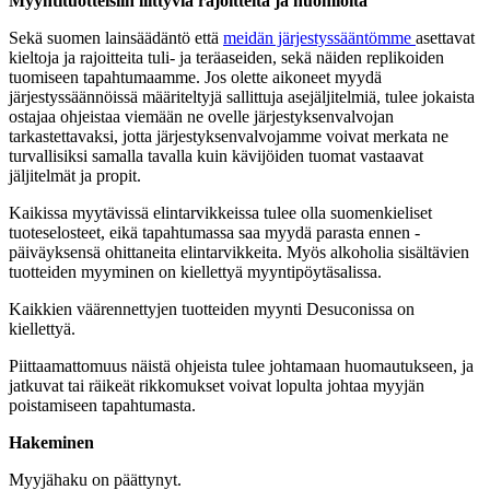
Myyntituotteisiin liittyviä rajoitteita ja huomioita
Sekä suomen lainsäädäntö että
meidän järjestyssääntömme
asettavat
kieltoja ja rajoitteita tuli- ja teräaseiden, sekä näiden replikoiden
tuomiseen tapahtumaamme. Jos olette aikoneet myydä
järjestyssäännöissä määriteltyjä sallittuja asejäljitelmiä, tulee jokaista
ostajaa ohjeistaa viemään ne ovelle järjestyksenvalvojan
tarkastettavaksi, jotta järjestyksenvalvojamme voivat merkata ne
turvallisiksi samalla tavalla kuin kävijöiden tuomat vastaavat
jäljitelmät ja propit.
Kaikissa myytävissä elintarvikkeissa tulee olla suomenkieliset
tuoteselosteet, eikä tapahtumassa saa myydä parasta ennen -
päiväyksensä ohittaneita elintarvikkeita. Myös alkoholia sisältävien
tuotteiden myyminen on kiellettyä myyntipöytäsalissa.
Kaikkien väärennettyjen tuotteiden myynti Desuconissa on
kiellettyä.
Piittaamattomuus näistä ohjeista tulee johtamaan huomautukseen, ja
jatkuvat tai räikeät rikkomukset voivat lopulta johtaa myyjän
poistamiseen tapahtumasta.
Hakeminen
Myyjähaku on päättynyt.