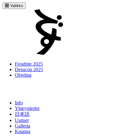
Valikko
Frostbite 2025
Desucon 2025
Ohjelma
Info
Yhteystiedot
日本語
Uutiset
Galleria
Kauppa