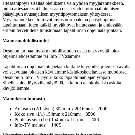
artesaanipöytä sisältää oletuksena vain yhden myyjärannekkeen,
mutta artesaani voi halutessaan ostaa yhden normaalihintaisen
pääsylipun avustajalleen myyntipöytömaksun yhteydessä.
Myyjärannekkeet toimivat myös normaaleina pääsylippuina
tapahtumaan, joten kaikki myyjät ovat halutessaan ja ehtiessään
erittäin tervetulleita tutustumaan tapahtuman ohjelmatarjontaan.
Mainosmahdollisuudet
Desucon tarjoaa myös mahdollisuuden ostaa näkyvyyttä joko
ohjelmalehdestämme tai Info-TV:stämme.
Tapahtuman ohjelmalehti jaetaan kaikille kävijöille, joten sen avulla
voi saavuttaa jokaisen kävijämme käsinkosketeltavassa muodossa.
Desuconin Info-TV pyörii koko tapahtuman ajan ympäri
Sibeliustaloa löytyvillä näytöillä, ja kertoo ajankohtaisia asioita
kävijöillemme.
Mainoksien hinnasto
Aukeama (2/1 sivua) 302mm x 2016mm:
700€
Koko sivu (1/1) 154mm x 216mm:
350€
Puolikas sivu (1/2) 154mm x 111mm:
200€
Info-TV mainos:
140€