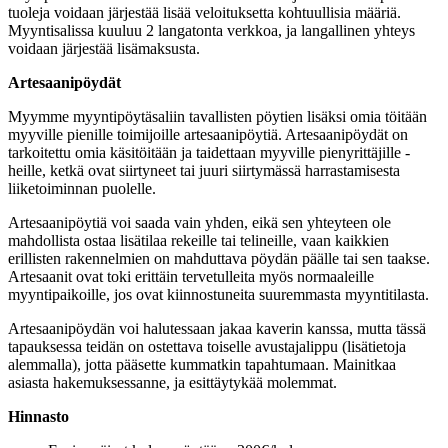
tuoleja voidaan järjestää lisää veloituksetta kohtuullisia määriä.
Myyntisalissa kuuluu 2 langatonta verkkoa, ja langallinen yhteys
voidaan järjestää lisämaksusta.
Artesaanipöydät
Myymme myyntipöytäsaliin tavallisten pöytien lisäksi omia töitään
myyville pienille toimijoille artesaanipöytiä. Artesaanipöydät on
tarkoitettu omia käsitöitään ja taidettaan myyville pienyrittäjille -
heille, ketkä ovat siirtyneet tai juuri siirtymässä harrastamisesta
liiketoiminnan puolelle.
Artesaanipöytiä voi saada vain yhden, eikä sen yhteyteen ole
mahdollista ostaa lisätilaa rekeille tai telineille, vaan kaikkien
erillisten rakennelmien on mahduttava pöydän päälle tai sen taakse.
Artesaanit ovat toki erittäin tervetulleita myös normaaleille
myyntipaikoille, jos ovat kiinnostuneita suuremmasta myyntitilasta.
Artesaanipöydän voi halutessaan jakaa kaverin kanssa, mutta tässä
tapauksessa teidän on ostettava toiselle avustajalippu (lisätietoja
alemmalla), jotta pääsette kummatkin tapahtumaan. Mainitkaa
asiasta hakemuksessanne, ja esittäytykää molemmat.
Hinnasto