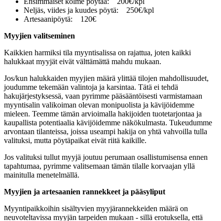
Ensimmäiset kolme pöytää:
200€/kpl
Neljäs, viides ja kuudes pöytä:
250€/kpl
Artesaanipöytä:
120€
Myyjien valitseminen
Kaikkien harmiksi tila myyntisalissa on rajattua, joten kaikki
halukkaat myyjät eivät välttämättä mahdu mukaan.
Jos/kun halukkaiden myyjien määrä ylittää tilojen mahdollisuudet,
joudumme tekemään valintoja ja karsintaa. Tätä ei tehdä
hakujärjestyksessä, vaan pyrimme pääsääntöisesti varmistamaan
myyntisalin valikoiman olevan monipuolista ja kävijöidemme
mieleen. Teemme tämän arvioimalla hakijoiden tuotetarjontaa ja
kaupallista potentiaalia kävijöidemme näkökulmasta. Tukeudumme
arvontaan tilanteissa, joissa useampi hakija on yhtä vahvoilla tulla
valituksi, mutta pöytäpaikat eivät riitä kaikille.
Jos valituksi tullut myyjä joutuu perumaan osallistumisensa ennen
tapahtumaa, pyrimme valitsemaan tämän tilalle korvaajan yllä
mainitulla menetelmällä.
Myyjien ja artesaanien rannekkeet ja pääsyliput
Myyntipaikkoihin sisältyvien myyjärannekkeiden määrä on
neuvoteltavissa myyjän tarpeiden mukaan - sillä erotuksella, että