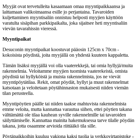
Myyjät ovat tervetulleita kasaamaan omaa myyntipaikkaansa ja
laittamaan valikoimaansa esille jo perjantaina. Tavaroiden
kuljettaminen myyntisaliin onnistuu helposti myyjien käyttöön
varatulta sisäpihan parkkipaikalta, joka sijaitsee heti myyntisaliin
vievän tavarahissin vieressä.
Myyntipaikat
Desuconin myyntipaikat koostuvat pääosin 125cm x 70cm -
kokoisista pöydistä, joita myyjällä on yhdestä kuuteen kappaletta.
Tämän lisäksi myyjällä voi olla vaaterekkejä, tai omia hyllyjä/muita
rakennelmia. Veloitamme myyjien tuomista vaaterekeistä, omista
pöydistä tai hyllyköistä ja muista rakennelmista, jos ne vievät
myyntipöytätilaa. Rekit, omat pöydät, hyllyt ja muut rakennelmat
katsotaan ja veloitetaan pöytähinnaston mukaisesti niiden viemän
tilan perusteella.
Myyntipöytien päälle tai niiden taakse mahtuvista rakennelmista
emme veloita, mutta kannattaa varautua siihen, ettei pöytien takana
välttämättä ole tilaa kauhean syville rakennelmille tai tavaroiden
säilyttämiselle. Kannattaa mainita hakemuksessa tarve tilalle pöydän
takana, jotta osaamme arvioida riittääkö tila sille.
Pöytäpaikkoihin kuuluu vakiona kaksi tuolia ja verkkovirtapistoke -