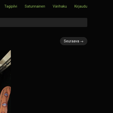
Tagipilvi
Satunnainen
Värihaku
Kirjaudu
Seuraava →