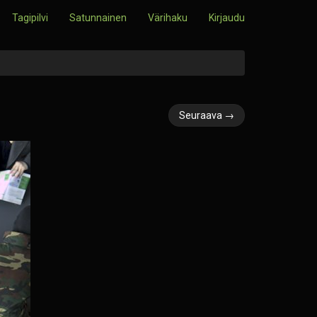
Tagipilvi
Satunnainen
Värihaku
Kirjaudu
Seuraava →