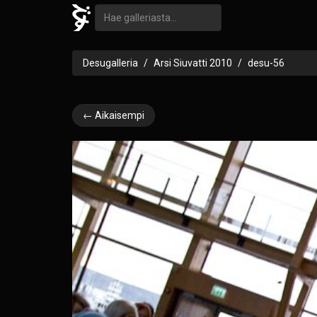
Desugalleria
Arsi Siuvatti 2010
desu-56
← Aikaisempi