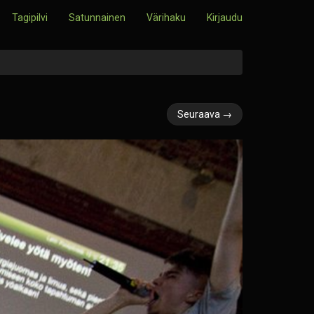
Tagipilvi
Satunnainen
Värihaku
Kirjaudu
Seuraava →