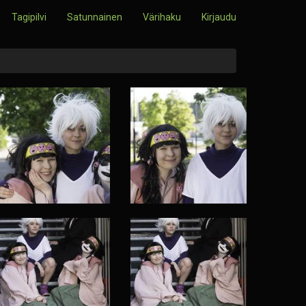
Tagipilvi
Satunnainen
Värihaku
Kirjaudu