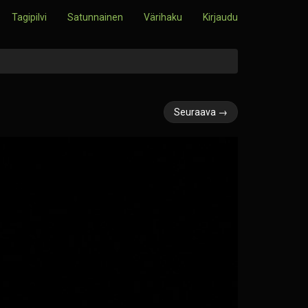
Tagipilvi
Satunnainen
Värihaku
Kirjaudu
Seuraava →