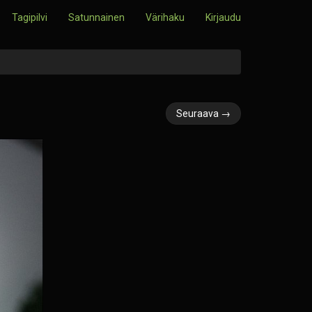
Tagipilvi
Satunnainen
Värihaku
Kirjaudu
Seuraava →