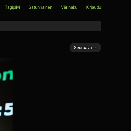
Tagipilvi
Satunnainen
Värihaku
Kirjaudu
Seuraava →