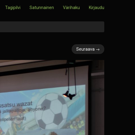
Tagipilvi
Satunnainen
Värihaku
Kirjaudu
Seuraava →