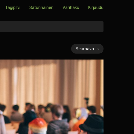
Tagipilvi
Satunnainen
Värihaku
Kirjaudu
Seuraava →