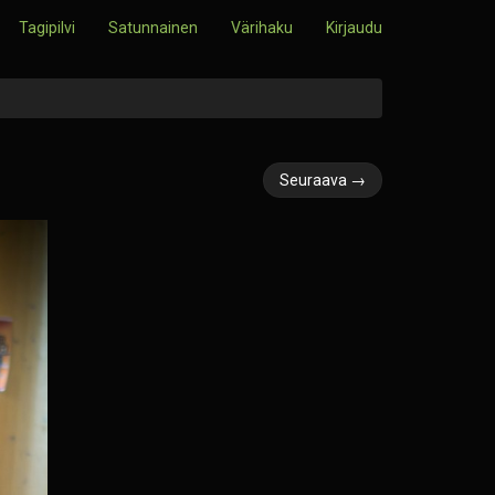
Tagipilvi
Satunnainen
Värihaku
Kirjaudu
Seuraava →