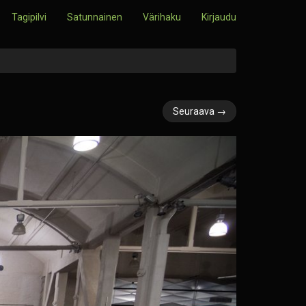
Tagipilvi
Satunnainen
Värihaku
Kirjaudu
Seuraava →