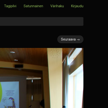
Tagipilvi
Satunnainen
Värihaku
Kirjaudu
Seuraava →