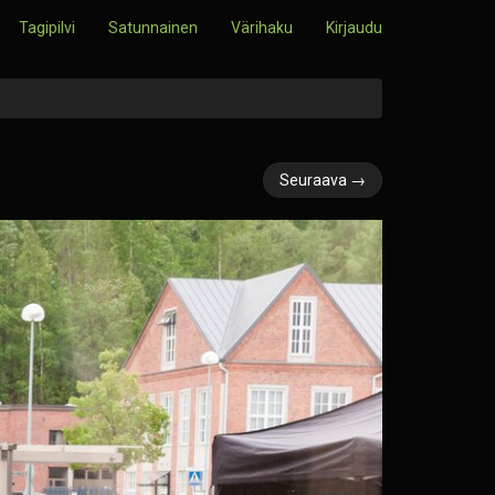
Tagipilvi
Satunnainen
Värihaku
Kirjaudu
Seuraava →