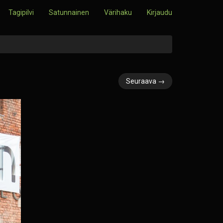
Tagipilvi
Satunnainen
Värihaku
Kirjaudu
Seuraava →