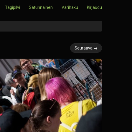
Tagipilvi
Satunnainen
Värihaku
Kirjaudu
Seuraava →