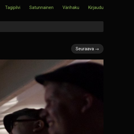
Tagipilvi
Satunnainen
Värihaku
Kirjaudu
Seuraava →