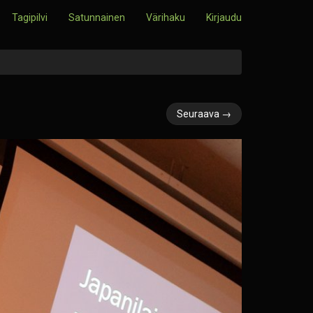
Tagipilvi
Satunnainen
Värihaku
Kirjaudu
Seuraava →