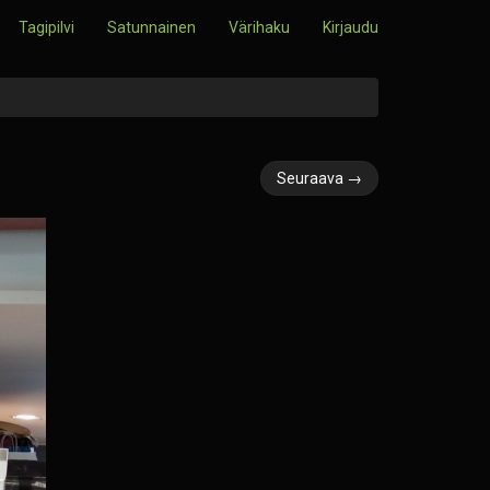
Tagipilvi
Satunnainen
Värihaku
Kirjaudu
Seuraava →