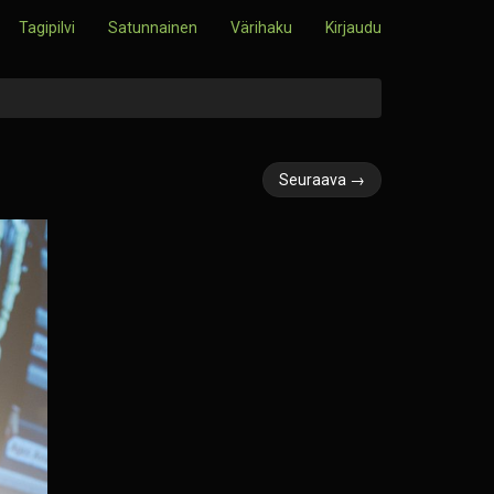
Tagipilvi
Satunnainen
Värihaku
Kirjaudu
Seuraava →