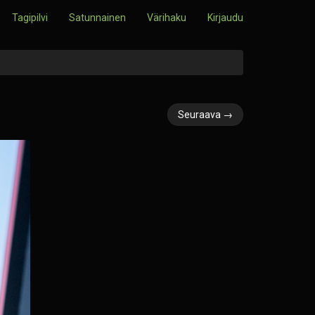
Tagipilvi
Satunnainen
Värihaku
Kirjaudu
Seuraava →