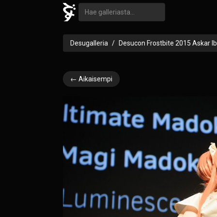
Desugalleria
Desucon Frostbite 2015 Askar I
← Aikaisempi