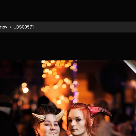
imov
_DSC0571