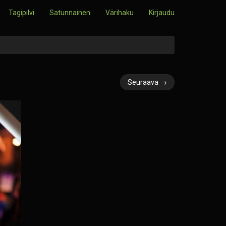
Tagipilvi
Satunnainen
Värihaku
Kirjaudu
Seuraava →