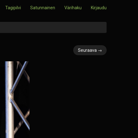
Tagipilvi
Satunnainen
Värihaku
Kirjaudu
Seuraava →