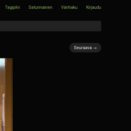
Tagipilvi
Satunnainen
Värihaku
Kirjaudu
Seuraava →