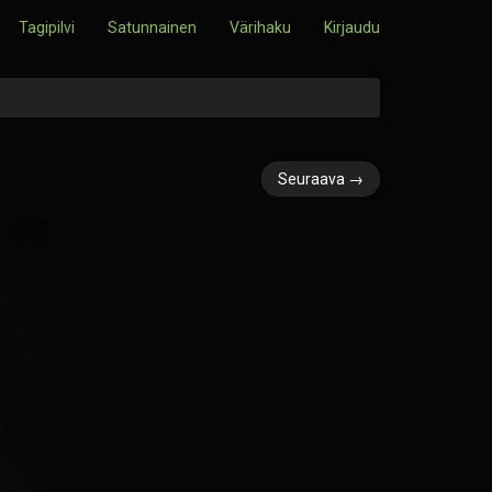
Tagipilvi
Satunnainen
Värihaku
Kirjaudu
Seuraava →